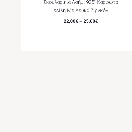
Σκουλαρίκια Ασήμι 925° Καρφωτά
Χείλη Με Λευκά Ζιργκόν
22,00
€
–
25,00
€