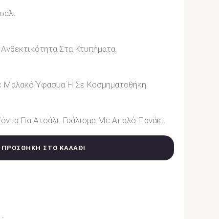
σάλι
 Ανθεκτικότητα Στα Κτυπήματα.
ε Μαλακό Ύφασμα Ή Σε Κοσμηματοθήκη.
όντα Για Ατσάλι. Γυάλισμα Με Απαλό Πανάκι.
ΠΡΟΣΘΉΚΗ ΣΤΟ ΚΑΛΆΘΙ