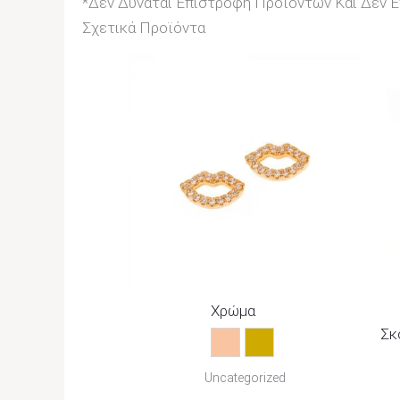
*Δεν Δύναται Επιστροφή Προϊόντων Και Δεν Επ
Σχετικά Προϊόντα
Price
Range:
22,00€
Through
25,00€
Χρώμα
Σκ
Rose Gold
Χρυσό
Uncategorized