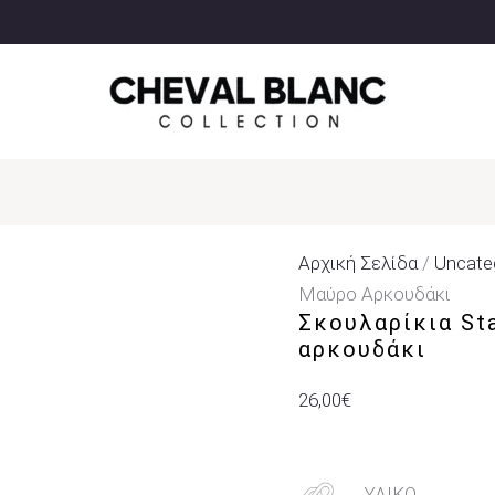
Σκουλαρίκια
Stainless
Steel
Κρίκοι
Με
Μαύρο
Αρκουδάκι
Ποσότητα
Αρχική Σελίδα
/
Uncate
Μαύρο Αρκουδάκι
Σκουλαρίκια Sta
αρκουδάκι
26,00
€
ΥΛΙΚΟ