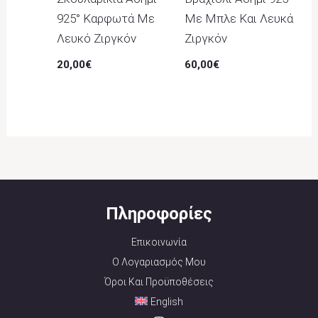
925° Καρφωτά Με
Με Μπλε Και Λευκά
Λευκό Ζιργκόν
Ζιργκόν
20,00
€
60,00
€
Πληροφορίες
Επικοινωνία
Ο Λογαριασμός Μου
Όροι Και Προϋποθέσεις
English