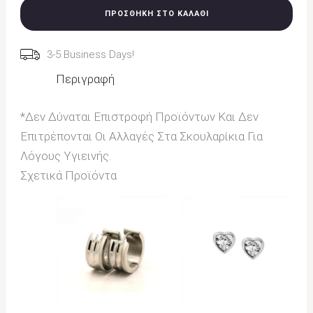
ΠΡΟΣΘΉΚΗ ΣΤΟ ΚΑΛΆΘΙ
3-5 Business Days!
Περιγραφή
*Δεν Δύναται Επιστροφή Προϊόντων Και Δεν
Επιτρέπονται Οι Αλλαγές Στα Σκουλαρίκια Για
Λόγους Υγιεινής.
Σχετικά Προϊόντα