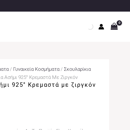
ματα
/
Γυναικεία Κοσμήματα
/
Σκουλαρίκια
ια Ασήμι 925° Κρεμαστά Με Ζιργκόν
ήμι 925° Κρεμαστά με ζιργκόν