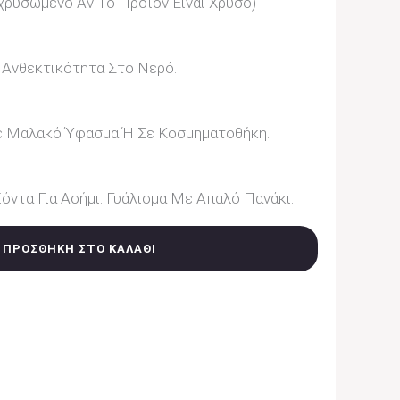
ιχρυσωμένο Αν Το Προϊόν Είναι Χρυσό)
 Ανθεκτικότητα Στο Νερό.
ε Μαλακό Ύφασμα Ή Σε Κοσμηματοθήκη.
όντα Για Ασήμι. Γυάλισμα Με Απαλό Πανάκι.
ΠΡΟΣΘΉΚΗ ΣΤΟ ΚΑΛΆΘΙ