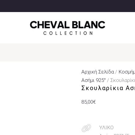
Σκουλαρίκια
Ασήμι
925°
Κρεμαστά
Με
Ζιργκόν
Ποσότητα
Αρχική Σελίδα
/
Κοσμή
Ασήμι 925°
/ Σκουλαρίκ
Σκουλαρίκια Ασ
85,00
€
ΥΛΙΚΟ