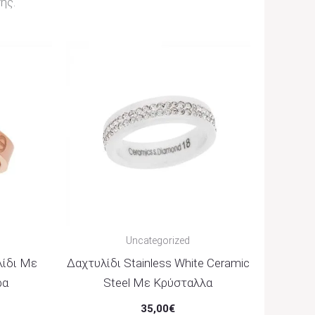
ής.
Uncategorized
λίδι Με
Δαχτυλίδι Stainless White Ceramic
ρα
Steel Με Κρύσταλλα
35,00
€