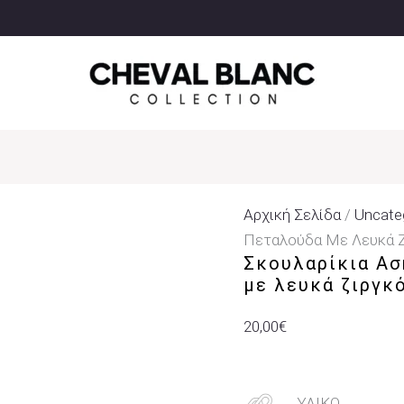
Σκουλαρίκια
Ασήμι
925°
Καρφωτά
Πεταλούδα
Με
Λευκά
Ζιργκόν
Ποσότητα
Αρχική Σελίδα
/
Uncate
Πεταλούδα Με Λευκά 
Σκουλαρίκια Ασ
με λευκά ζιργκ
20,00
€
ΥΛΙΚΟ