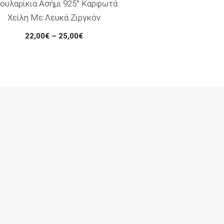
ουλαρίκια Ασήμι 925° Καρφωτά
Χείλη Με Λευκά Ζιργκόν
22,00
€
–
25,00
€