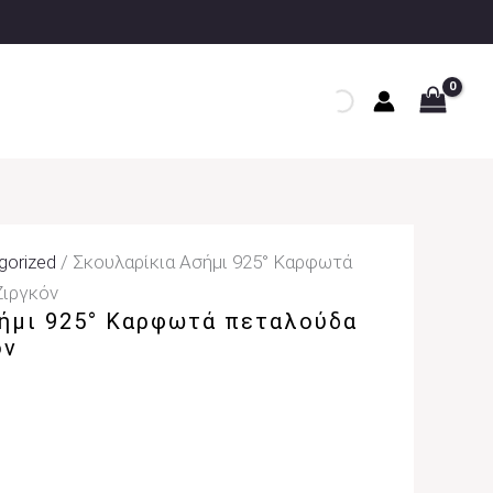
gorized
/ Σκουλαρίκια Ασήμι 925° Καρφωτά
Ζιργκόν
ήμι 925° Καρφωτά πεταλούδα
όν