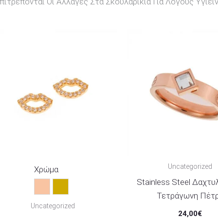
ιτρέπονται Οι Αλλαγές Στα Σκουλαρίκια Για Λόγους Υγιειν
Price
Range:
22,00€
Through
25,00€
Uncategorized
Χρώμα
Stainless Steel Δαχτυ
Rose Gold
Χρυσό
Τετράγωνη Πέτ
Uncategorized
24,00
€