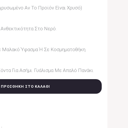
ιχρυσωμένο Αν Το Προϊόν Είναι Χρυσό)
 Ανθεκτικότητα Στο Νερό.
ε Μαλακό Ύφασμα Ή Σε Κοσμηματοθήκη.
όντα Για Ασήμι. Γυάλισμα Με Απαλό Πανάκι.
ΠΡΟΣΘΉΚΗ ΣΤΟ ΚΑΛΆΘΙ