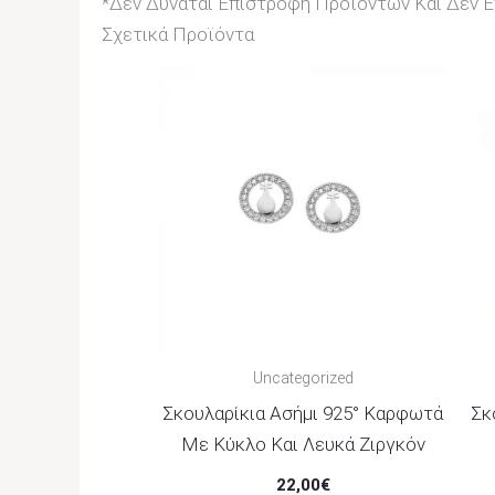
*Δεν Δύναται Επιστροφή Προϊόντων Και Δεν Επ
Σχετικά Προϊόντα
Uncategorized
Σκουλαρίκια Ασήμι 925° Καρφωτά
Σκ
Με Κύκλο Και Λευκά Ζιργκόν
22,00
€