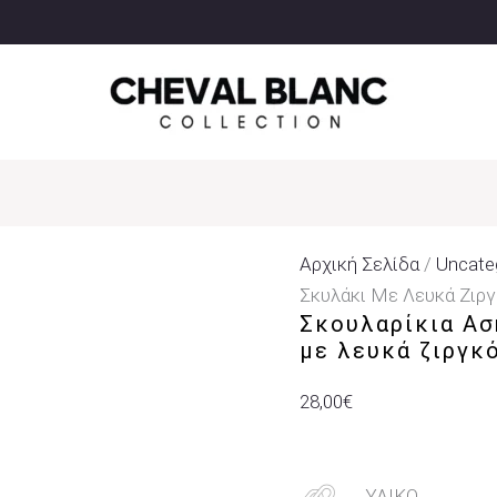
Σκουλαρίκια
Ασήμι
925°
Καρφωτά
Με
Σκυλάκι
Με
Λευκά
Ζιργκόν
Αρχική Σελίδα
/
Uncate
Ποσότητα
Σκυλάκι Με Λευκά Ζιρ
Σκουλαρίκια Ασ
με λευκά ζιργκ
28,00
€
ΥΛΙΚΟ