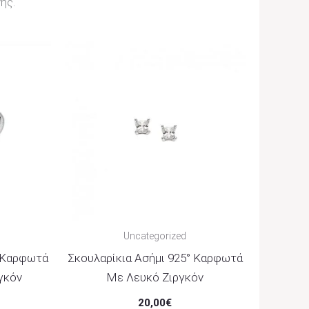
ής.
Uncategorized
° Καρφωτά
Σκουλαρίκια Ασήμι 925° Καρφωτά
γκόν
Με Λευκό Ζιργκόν
20,00
€