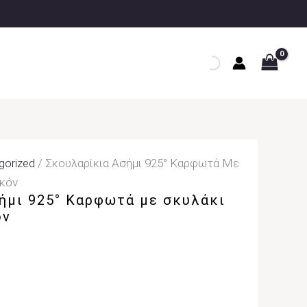
gorized
/ Σκουλαρίκια Ασήμι 925° Καρφωτά Με
γκόν
ήμι 925° Καρφωτά με σκυλάκι
όν