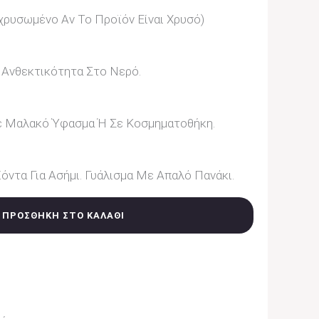
ιχρυσωμένο Αν Το Προϊόν Είναι Χρυσό)
 Ανθεκτικότητα Στο Νερό.
ε Μαλακό Ύφασμα Ή Σε Κοσμηματοθήκη.
όντα Για Ασήμι. Γυάλισμα Με Απαλό Πανάκι.
ΠΡΟΣΘΉΚΗ ΣΤΟ ΚΑΛΆΘΙ