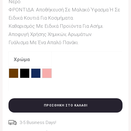
Νερό.
ΦΡΟΝΤΙΔΑ: Αποθήκευσή Σε Μαλακό Ύφασμα Ή Σε
Ειδικά Κουτιά Για Κοσμήματα.
Καθαρισμός Με Ειδικά Προϊόντα Για Ασήμι.
Αποφυγή Χρήσης Χημικών, Αρωμάτων.
Γυάλισμα Με Ένα Απαλό Πανάκι.
Χρώμα
Καφέ
Μαύρο
Μπλε
Ροζ
Εκκαθάριση
ΠΡΟΣΘΉΚΗ ΣΤΟ ΚΑΛΆΘΙ
3-5 Business Days!