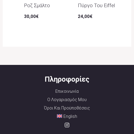
Ροζ Σμάλτο
Πύργο Του Eiffel
30,00
€
24,00
€
Πληροφορίες
Επικοινωνία
Ο Λογαριασμός Μου
Όροι Και Προϋποθέσεις
English