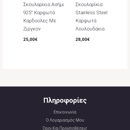
Σκουλαρίκια Ασήμι
Σκουλαρίκια
925° Καρφωτά
Stainless Steel
Καρδούλες Με
Καρφωτά
Ζιργκόν
Λουλουδάκια
25,00
€
28,00
€
Πληροφορίες
Επικοινωνία
Ο Λογαριασμός Μου
Όροι Και Προϋποθέσεις