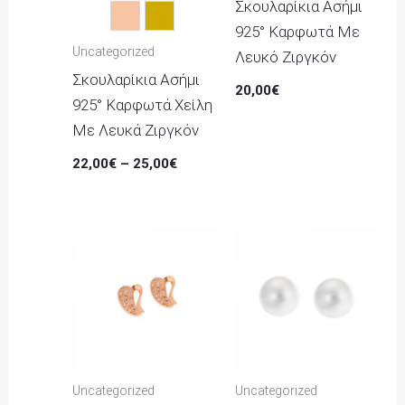
Σκουλαρίκια Ασήμι
Rose Gold
Χρυσό
925° Καρφωτά Με
Uncategorized
Λευκό Ζιργκόν
Σκουλαρίκια Ασήμι
20,00
€
925° Καρφωτά Χείλη
Με Λευκά Ζιργκόν
22,00
€
–
25,00
€
Uncategorized
Uncategorized