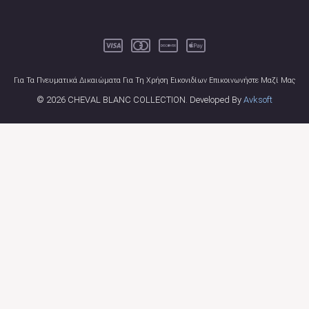
Για Τα Πνευματικά Δικαιώματα Για Τη Χρήση Εικονιδίων Επικοινωνήστε Μαζί Μας
© 2026 CHEVAL BLANC COLLECTION. Developed By
Avksoft