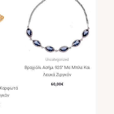
Through
25,00€
Uncategorized
Βραχιόλι Ασήμι 925° Με Μπλε Και
ό
Λευκά Ζιργκόν
60,00
€
° Καρφωτά
ργκόν
€