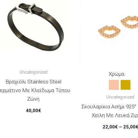
Uncategorized
Χρώμα
Βραχιόλι Stainless Steel
Rose Gold
Χρυσ
ερμάτινο Με Κλείδωμα Τύπου
Uncategorized
Ζώνη
Σκουλαρίκια Ασήμι 925
40,00
€
Χείλη Με Λευκά Ζι
22,00
€
–
25,00