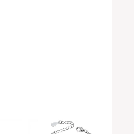
Price
Range:
22,00€