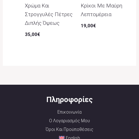
Χρώμα Και
Κρίκοι Με Μαύρη
Στρογγυλές Πέτρες
Λεπτομέρεια
Διπλής Όψεως
19,00
€
35,00
€
Πληροφορίες
Επικοινωνία
Ο Λογαριασμός Μου
Όροι Και Προϋποθέσεις
English