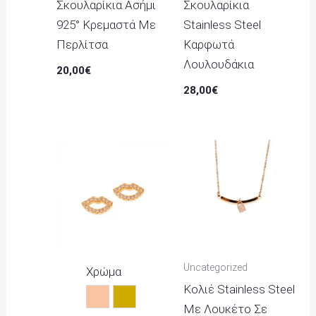
Σκουλαρίκια Ασήμι
Σκουλαρίκια
925° Κρεμαστά Με
Stainless Steel
Περλίτσα
Καρφωτά
Λουλουδάκια
20,00
€
28,00
€
Price
Range:
22,00€
Through
25,00€
Uncategorized
Χρώμα
Κολιέ Stainless Steel
Rose Gold
Χρυσό
Με Λουκέτο Σε