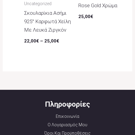
Uncategorized
Rose Gold Χρώμα
Σκουλαρίκια Ασήμι
25,00
€
925° Καρφωτά Χείλη
Με Λευκά Ζιργκόν
22,00
€
–
25,00
€
Πληροφορίες
Επικοινωνία
Ο Λογαριασμός Μου
Όροι Και Προϋποθέσεις