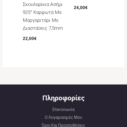
Σκουλαρίκια Ασήμι
24,00
€
925° Καρφωτά Με
Μαργαριτάρι Με
Διαστάσεις 7,5mm
22,00
€
Πληροφορίες
Επικοινωνία
Ο Λογαριασμός Μου
Όροι Και Προϋποθέσεις