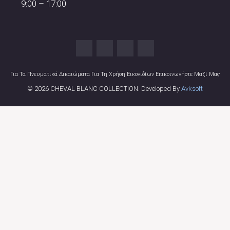
9:00 – 17:00
Για Τα Πνευματικά Δικαιώματα Για Τη Χρήση Εικονιδίων Επικοινωνήστε Μαζί Μας
© 2026 CHEVAL BLANC COLLECTION. Developed By
Avksoft