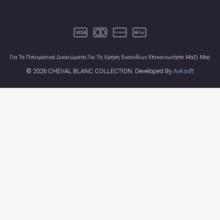
Για Τα Πνευματικά Δικαιώματα Για Τη Χρήση Εικονιδίων Επικοινωνήστε Μαζί Μας
© 2026 CHEVAL BLANC COLLECTION. Developed By
Avksoft