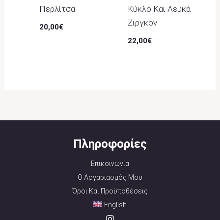
Περλίτσα
Κύκλο Και Λευκά
Ζιργκόν
20,00
€
22,00
€
Πληροφορίες
Επικοινωνία
Ο Λογαριασμός Μου
Όροι Και Προϋποθέσεις
English