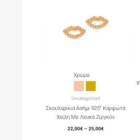
Through
25,00€
Χρώμα
Κ
Rose Gold
Χρυσό
Uncategorized
Σκουλαρίκια Ασήμι 925° Καρφωτά
Χείλη Με Λευκά Ζιργκόν
22,00
€
–
25,00
€