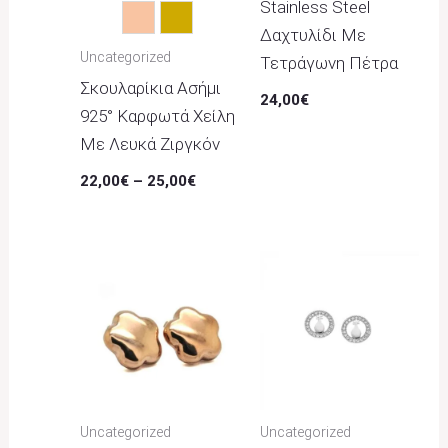
Stainless Steel
Rose Gold
Χρυσό
Δαχτυλίδι Με
Uncategorized
Τετράγωνη Πέτρα
Σκουλαρίκια Ασήμι
24,00
€
925° Καρφωτά Χείλη
Με Λευκά Ζιργκόν
22,00
€
–
25,00
€
Uncategorized
Uncategorized