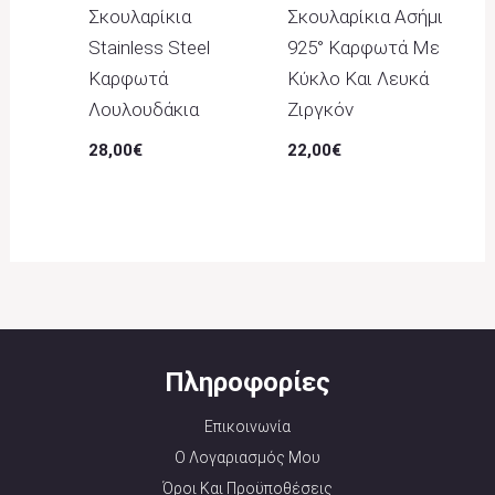
Σκουλαρίκια
Σκουλαρίκια Ασήμι
Stainless Steel
925° Καρφωτά Με
Καρφωτά
Κύκλο Και Λευκά
Λουλουδάκια
Ζιργκόν
28,00
€
22,00
€
Πληροφορίες
Επικοινωνία
Ο Λογαριασμός Μου
Όροι Και Προϋποθέσεις