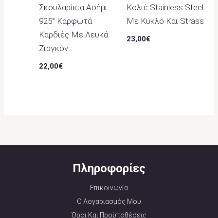
Σκουλαρίκια Ασήμι
Κολιέ Stainless Steel
925° Καρφωτά
Με Κύκλο Και Strass
Καρδιές Με Λευκά
23,00
€
Ζιργκόν
22,00
€
Πληροφορίες
Επικοινωνία
Ο Λογαριασμός Μου
Όροι Και Προϋποθέσεις