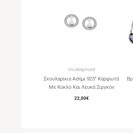
Uncategorized
Σκουλαρίκια Ασήμι 925° Καρφωτά
Βρ
Με Κύκλο Και Λευκά Ζιργκόν
22,00
€