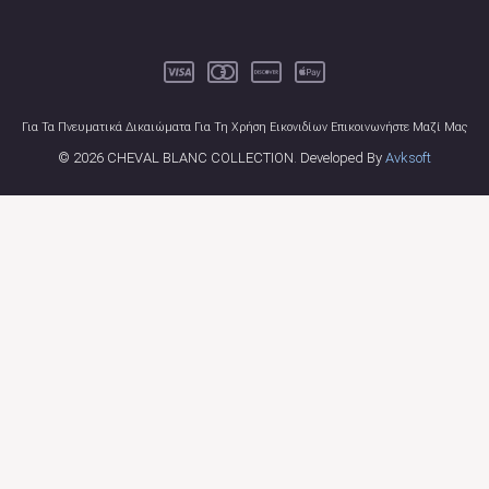
Για Τα Πνευματικά Δικαιώματα Για Τη Χρήση Εικονιδίων Επικοινωνήστε Μαζί Μας
© 2026 CHEVAL BLANC COLLECTION. Developed By
Avksoft