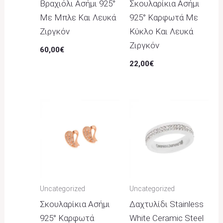
Βραχιόλι Ασήμι 925°
Σκουλαρίκια Ασήμι
Με Μπλε Και Λευκά
925° Καρφωτά Με
Ζιργκόν
Κύκλο Και Λευκά
Ζιργκόν
60,00
€
22,00
€
Uncategorized
Uncategorized
Σκουλαρίκια Ασήμι
Δαχτυλίδι Stainless
925° Καρφωτά
White Ceramic Steel