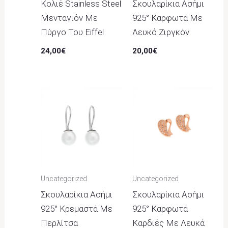
Κολιέ Stainless Steel
Σκουλαρίκια Ασήμι
Μενταγιόν Με
925° Καρφωτά Με
Πύργο Του Eiffel
Λευκό Ζιργκόν
24,00
€
20,00
€
Uncategorized
Uncategorized
Σκουλαρίκια Ασήμι
Σκουλαρίκια Ασήμι
925° Κρεμαστά Με
925° Καρφωτά
Περλίτσα
Καρδιές Με Λευκά