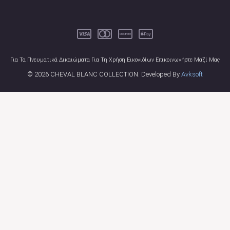
Για Τα Πνευματικά Δικαιώματα Για Τη Χρήση Εικονιδίων Επικοινωνήστε Μαζί Μας
© 2026 CHEVAL BLANC COLLECTION. Developed By
Avksoft