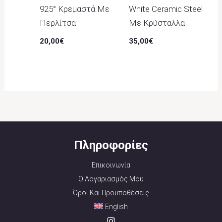
925° Κρεμαστά Με
White Ceramic Steel
Περλίτσα
Με Κρύσταλλα
20,00
€
35,00
€
Πληροφορίες
Επικοινωνία
Ο Λογαριασμός Μου
Όροι Και Προϋποθέσεις
English