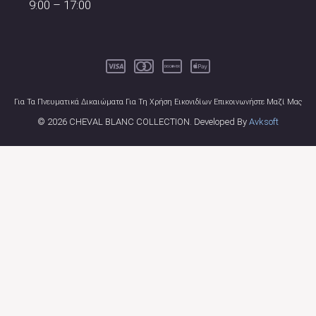
9:00 – 17:00
Για Τα Πνευματικά Δικαιώματα Για Τη Χρήση Εικονιδίων Επικοινωνήστε Μαζί Μας
© 2026 CHEVAL BLANC COLLECTION. Developed By
Avksoft