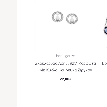
Uncategorized
Σκουλαρίκια Ασήμι 925° Καρφωτά
Βρ
Με Κύκλο Και Λευκά Ζιργκόν
22,00
€