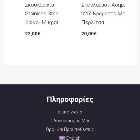
Σκουλαρίκια
Σκουλαρίκια Ασήμι
Stainless Steel
925° Κρεμαστά Με
Κρίκοι Μικροί
Περλίτσα
22,00
€
20,00
€
Πληροφορίες
Επικοινωνία
Ο Λογαριασμός Μου
Όροι Και Προϋποθέσεις
English