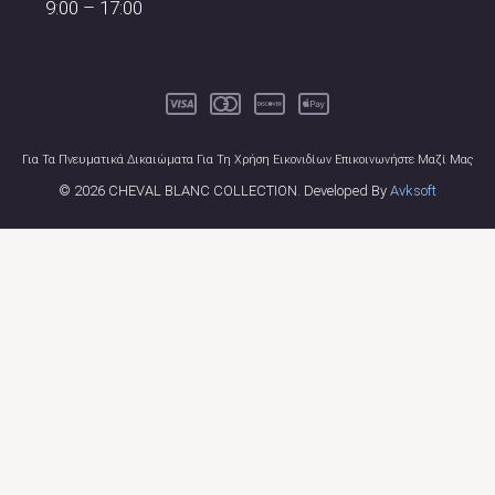
9:00 – 17:00
Για Τα Πνευματικά Δικαιώματα Για Τη Χρήση Εικονιδίων Επικοινωνήστε Μαζί Μας
© 2026 CHEVAL BLANC COLLECTION. Developed By
Avksoft