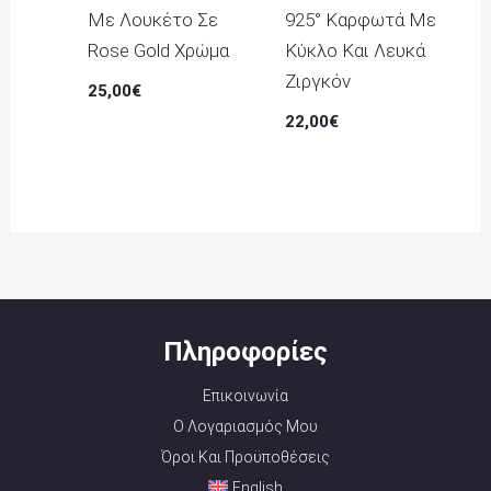
Με Λουκέτο Σε
925° Καρφωτά Με
Rose Gold Χρώμα
Κύκλο Και Λευκά
Ζιργκόν
25,00
€
22,00
€
Πληροφορίες
Επικοινωνία
Ο Λογαριασμός Μου
Όροι Και Προϋποθέσεις
English