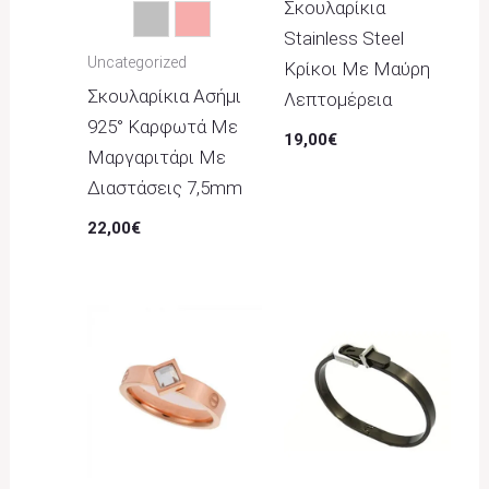
Σκουλαρίκια
Ασημί
Ροζ
Stainless Steel
Uncategorized
Κρίκοι Με Μαύρη
Σκουλαρίκια Ασήμι
Λεπτομέρεια
925° Καρφωτά Με
19,00
€
Μαργαριτάρι Με
Διαστάσεις 7,5mm
22,00
€