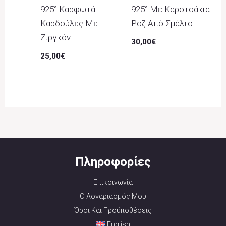
925° Καρφωτά
925° Με Καροτσάκια
Καρδούλες Με
Ροζ Από Σμάλτο
Ζιργκόν
30,00
€
25,00
€
Πληροφορίες
Επικοινωνία
Ο Λογαριασμός Μου
Όροι Και Προϋποθέσεις
English