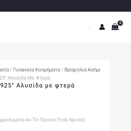
ματα
/
Γυναικεία Κοσμήματα
/
Βραχιόλια Ασήμι
925° Αλυσίδα Με Φτερά
 925° Αλυσίδα με φτερά
ιχρυσωμένο Αν Το Προϊόν Είναι Χρυσό)