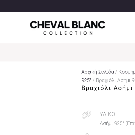
Αρχική Σελίδα
/
Κοσμή
925°
/ Βραχιόλι Ασήμι 
Βραχιόλι Ασήμι
ΥΛΙΚΟ
Ασήμι 925° (Επ