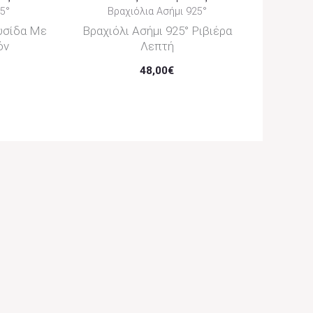
5°
Βραχιόλια Ασήμι 925°
λυσίδα Με
Βραχιόλι Ασήμι 925° Ριβιέρα
όν
Λεπτή
48,00
€