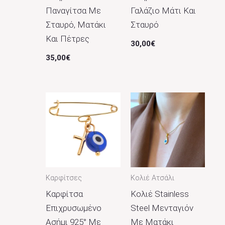
Παναγίτσα Με
Γαλάζιο Μάτι Και
Σταυρό, Ματάκι
Σταυρό
Και Πέτρες
30,00
€
35,00
€
Καρφίτσες
Κολιέ Ατσάλι
Καρφίτσα
Κολιέ Stainless
Επιχρυσωμένο
Steel Μενταγιόν
Ασήμι 925° Με
Με Ματάκι