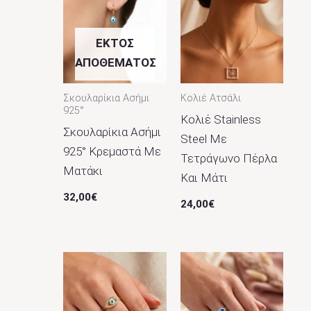
54
1
56
1
ΕΚΤΌΣ
58
1
ΑΠΟΘΈΜΑΤΟΣ
Χρώμα
Σκουλαρίκια Ασήμι
Κολιέ Ατσάλι
925°
Κολιέ Stainless
Aquamarine
4
Σκουλαρίκια Ασήμι
Steel Με
Ασημί
76
925° Κρεμαστά Με
Τετράγωνο Πέρλα
Λευκό
Ματάκι
3
Και Μάτι
Μπλε
5
32,00
€
24,00
€
Ροζ
1
Χρυσό
76