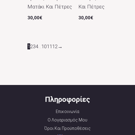
Ματάκι Και Πέτρες
Και Πέτρες
30,00
€
30,00
€
1
2
3
4
…
10
11
12
→
Πληροφορίες
Επικοινωνία
Ο Λογαριασμός Μου
Όροι Και Προϋποθέσεις