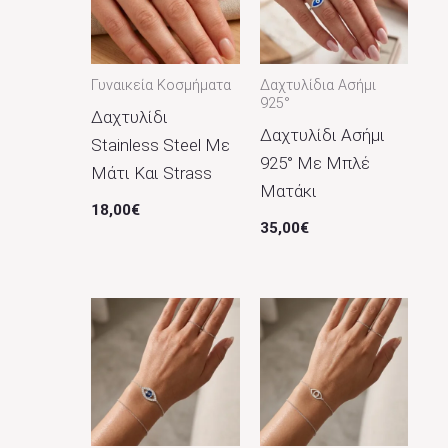
Γυναικεία Κοσμήματα
Δαχτυλίδια Ασήμι
925°
Δαχτυλίδι
Δαχτυλίδι Ασήμι
Stainless Steel Με
925° Με Μπλέ
Μάτι Και Strass
Ματάκι
18,00
€
35,00
€