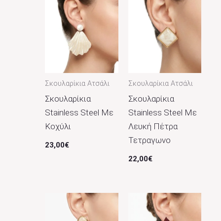
Μέγεθος
Χρώμα
Ασημί
26
Καφέ
2
Κίτρινο
1
Σκουλαρίκια Ατσάλι
Σκουλαρίκια Ατσάλι
Σκουλαρίκια
Σκουλαρίκια
Κόκκινο
1
Stainless Steel Με
Stainless Steel Με
Λευκό
3
Κοχύλι
Λευκή Πέτρα
Μαύρο
9
Τετραγωνο
23,00
€
Μπλε
5
22,00
€
Μωβ
1
Πράσινο
4
Ροζ
4