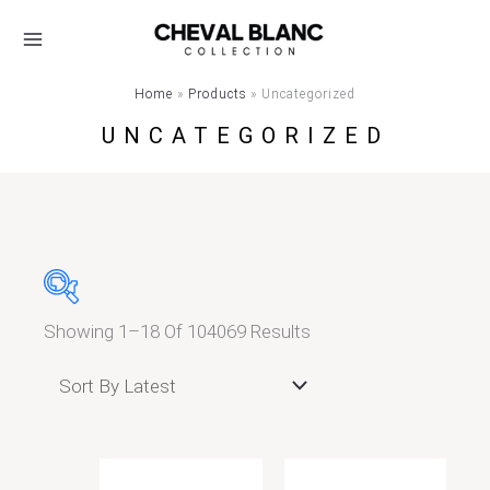
Skip
Sorted
To
By
Content
Latest
Home
Products
Uncategorized
UNCATEGORIZED
Showing 1–18 Of 104069 Results
Τιμή
Μέγεθος