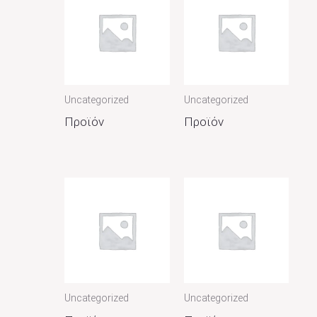
52
1
54
13
56
13
58
13
Uncategorized
Uncategorized
Προϊόν
Προϊόν
Χρώμα
Aquamarine
11
Black
15
Blue
14
Gold
174
Gray
2
Green
12
Uncategorized
Uncategorized
Light Blue
13