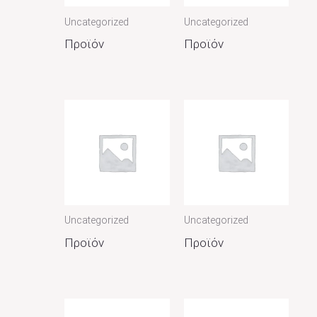
Uncategorized
Uncategorized
Προϊόν
Προϊόν
Uncategorized
Uncategorized
Προϊόν
Προϊόν