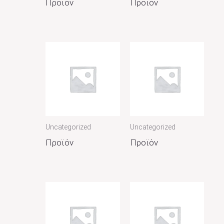
Προϊόν
Προϊόν
Multicolor
2
Pink
4
Purple
10
Red
12
Rose Gold
17
Silver
174
Transparent
9
Uncategorized
Uncategorized
Turquoise
12
Προϊόν
Προϊόν
White
3
Νude
1