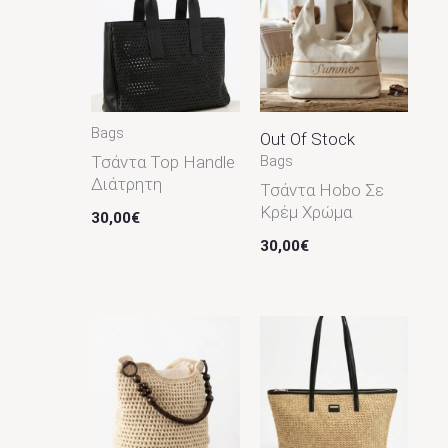
Μέγεθος
Χρώμα
Bags
Out Of Stock
Black
3
Τσάντα Top Handle
Bags
Blue
1
Διάτρητη
Τσάντα Hobo Σε
Brown
1
Κρέμ Χρώμα
30,00
€
Burgundy
2
30,00
€
Dusty Blue
1
Green
2
Light Blue
2
Pink
2
Rose Gold
1
Silver
1
White
3