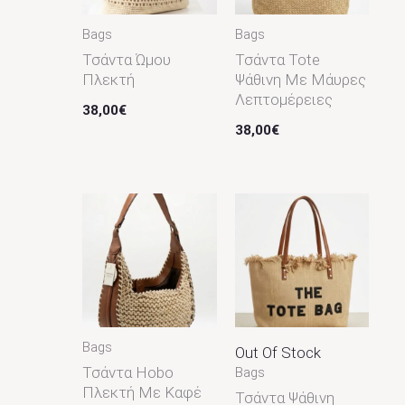
Νude
2
Bags
Bags
Τσάντα Ώμου
Τσάντα Tote
Πλεκτή
Ψάθινη Με Μάυρες
Λεπτομέρειες
38,00
€
38,00
€
Bags
Out Of Stock
Τσάντα Hobo
Bags
Πλεκτή Με Καφέ
Τσάντα Ψάθινη