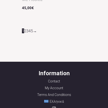
45,00
€
1
2
3
4
5
→
Information
Contact
My Account
Terms And Conditions
Ελληνικά