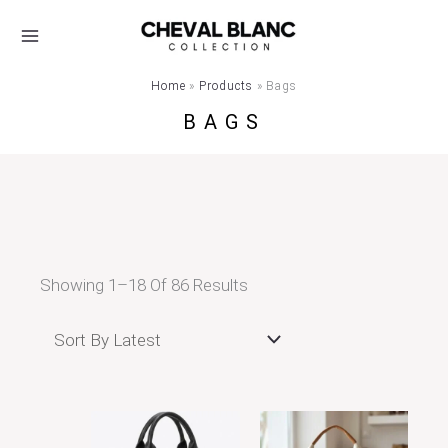
Skip
Sorted
To
By
Content
Latest
Home
Products
Bags
BAGS
Showing 1–18 Of 86 Results
Τιμή