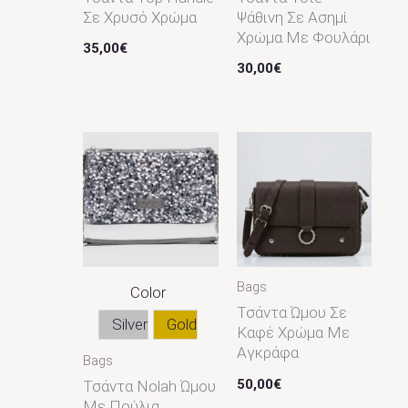
Σε Χρυσό Χρώμα
Ψάθινη Σε Ασημί
Χρώμα Με Φουλάρι
35,00
€
30,00
€
Bags
Color
Τσάντα Ώμου Σε
Silver
Gold
Καφέ Χρώμα Με
Αγκράφα
Bags
50,00
€
Τσάντα Nolah Ώμου
Με Πούλια