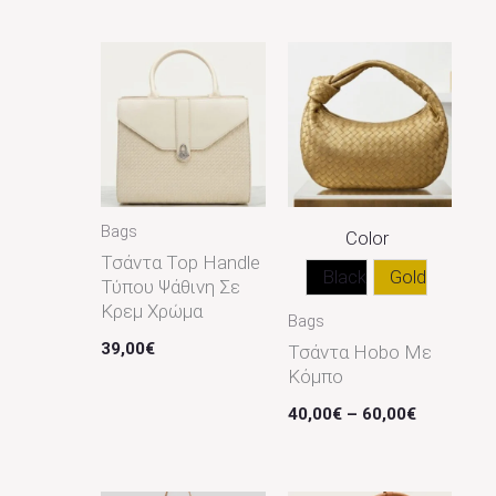
Price
Range:
40,00€
Through
60,00€
Bags
Color
Τσάντα Top Handle
Black
Gold
Τύπου Ψάθινη Σε
Κρεμ Χρώμα
Bags
39,00
€
Τσάντα Hobo Με
Κόμπο
40,00
€
–
60,00
€