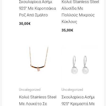
Σκουλαρίκια Ασήμι
Κολιέ Stainless Steel
925° Με Καροτσάκια
Αλυσίδα Με
Ροζ Από Σμάλτο
Πολλούς Μικρούς
Κύκλους
30,00
€
35,00
€
Uncategorized
Uncategorized
Κολιέ Stainless Steel
Σκουλαρίκια Ασήμι
Με Λουκέτο Σε
925° Κρεμαστά Με