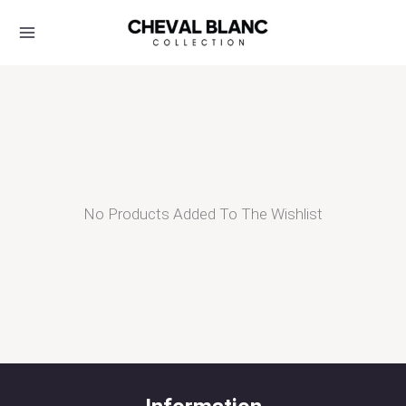
Skip
To
Content
No Products Added To The Wishlist